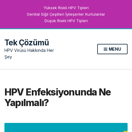
Yüksek Riskli HPV Tipleri
Genital Siğil Çeşitleri İyileşenler Kurtulanlar
Düşük Riskli HPV Tipleri
Tek Çözümü
MENU
HPV Virüsü Hakkında Her
Şey
HPV Enfeksiyonunda Ne
Yapılmalı?