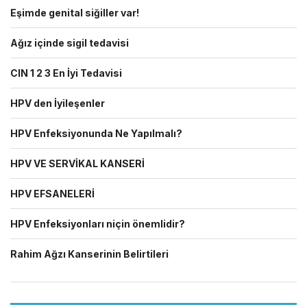
Eşimde genital siğiller var!
Ağız içinde sigil tedavisi
CIN 1 2 3 En İyi Tedavisi
HPV den İyileşenler
HPV Enfeksiyonunda Ne Yapılmalı?
HPV VE SERVİKAL KANSERİ
HPV EFSANELERİ
HPV Enfeksiyonları niçin önemlidir?
Rahim Ağzı Kanserinin Belirtileri