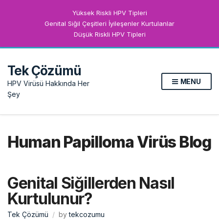
Yüksek Riskli HPV Tipleri
Genital Siğil Çeşitleri İyileşenler Kurtulanlar
Düşük Riskli HPV Tipleri
Tek Çözümü
MENU
HPV Virüsü Hakkında Her
Şey
Human Papilloma Virüs Blog
Genital Siğillerden Nasıl
Kurtulunur?
Tek Çözümü
by
tekcozumu